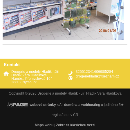
Kontakt
Drogerie a modely Hladík - Jiří
325512341/606885284
Hladík,Věra Hladíková
drogeriehladik@seznam.cz
Náměstí Přemyslovců 164
28802 Nymburk
Copyright © 2026 Drogerie a modely Hladík - Jiří Hladík,Věra Hladíková
webové stránky
s AI,
doména
a
webhosting
u jediného 5★
registrátora v ČR
Mapa webu
|
Zobrazit klasickou verzi